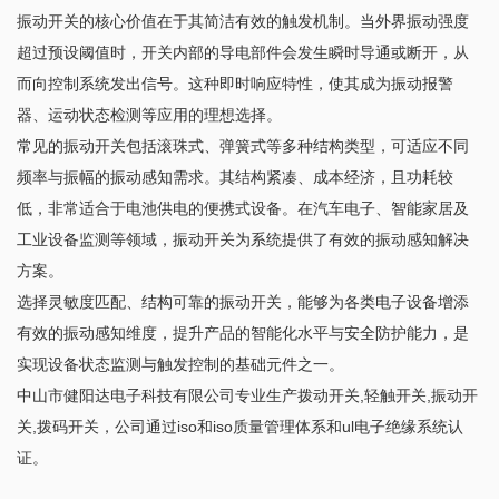
振动开关的核心价值在于其简洁有效的触发机制。当外界振动强度
超过预设阈值时，开关内部的导电部件会发生瞬时导通或断开，从
而向控制系统发出信号。这种即时响应特性，使其成为振动报警
器、运动状态检测等应用的理想选择。
常见的振动开关包括滚珠式、弹簧式等多种结构类型，可适应不同
频率与振幅的振动感知需求。其结构紧凑、成本经济，且功耗较
低，非常适合于电池供电的便携式设备。在汽车电子、智能家居及
工业设备监测等领域，振动开关为系统提供了有效的振动感知解决
方案。
选择灵敏度匹配、结构可靠的振动开关，能够为各类电子设备增添
有效的振动感知维度，提升产品的智能化水平与安全防护能力，是
实现设备状态监测与触发控制的基础元件之一。
中山市健阳达电子科技有限公司专业生产拨动开关,轻触开关,振动开
关,拨码开关，公司通过iso和iso质量管理体系和ul电子绝缘系统认
证。