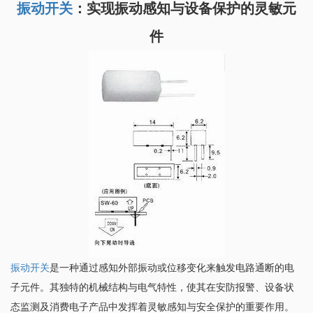
振动开关
：实现振动感知与设备保护的灵敏元
件
振动开关
是一种通过感知外部振动或位移变化来触发电路通断的电
子元件。其独特的机械结构与电气特性，使其在安防报警、设备状
态监测及消费电子产品中发挥着灵敏感知与安全保护的重要作用。