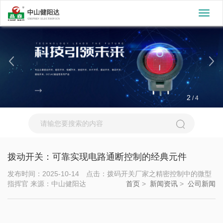
切
换
导
航
2
/
4
拨动开关：可靠实现电路通断控制的经典元件
发布时间：2025-10-14 点击：拨码开关厂家之精密控制中的微型
指挥官 来源：中山健阳达
首页
>
新闻资讯
>
公司新闻