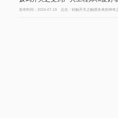
发布时间：2024-07-19 点击：轻触开关之触摸未来的神