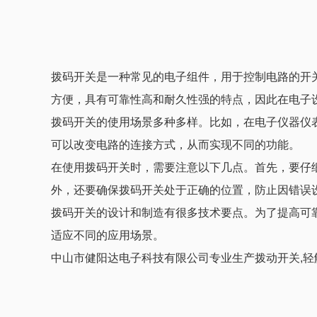
拨码开关是一种常见的电子组件，用于控制电路的开
方便，具有可靠性高和耐久性强的特点，因此在电子
拨码开关的使用场景多种多样。比如，在电子仪器仪
可以改变电路的连接方式，从而实现不同的功能。
在使用拨码开关时，需要注意以下几点。首先，要仔
外，还要确保拨码开关处于正确的位置，防止因错误
拨码开关的设计和制造有很多技术要点。为了提高可
适应不同的应用场景。
中山市健阳达电子科技有限公司专业生产拨动开关,轻触