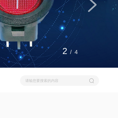
2
/
4