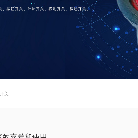
开关
者的喜爱和使用