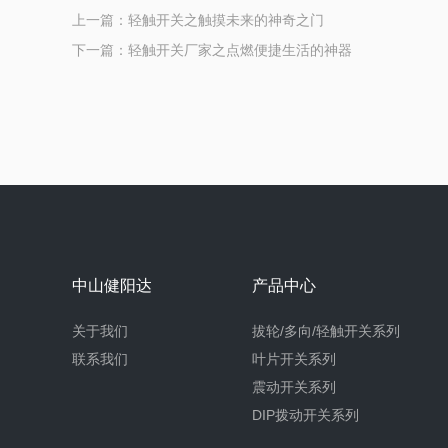
上一篇：
轻触开关之触摸未来的神奇之门
下一篇：
轻触开关厂家之点燃便捷生活的神器
中山健阳达
产品中心
关于我们
拔轮/多向/轻触开关系列
联系我们
叶片开关系列
震动开关系列
DIP拨动开关系列