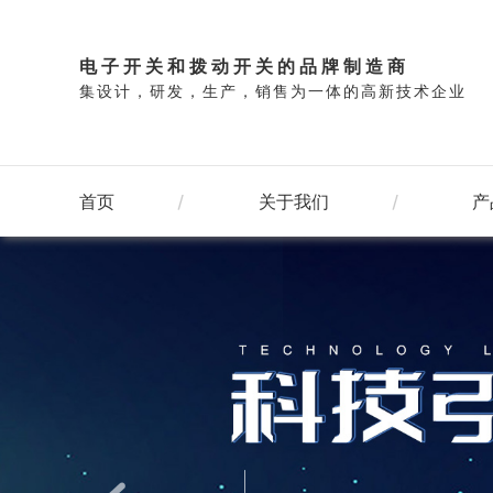
电子开关和拨动开关的品牌制造商
集设计，研发，生产，销售为一体的高新技术企业
首页
关于我们
产