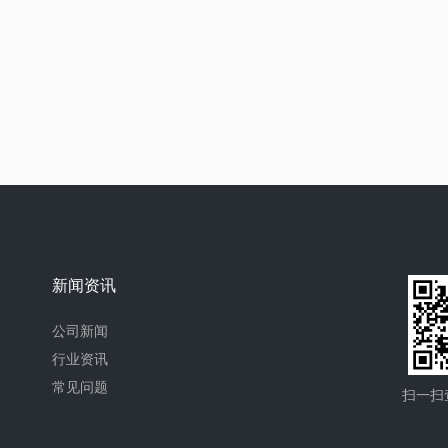
新闻资讯
公司新闻
行业资讯
常见问题
扫一扫