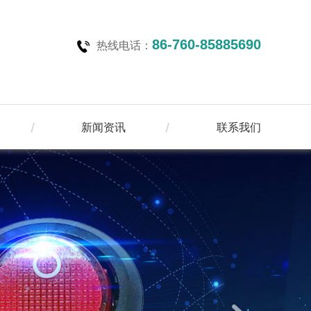
86-760-85885690
热线电话：
新闻资讯
联系我们