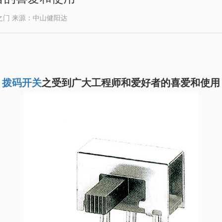
奇之门 来源：中山健阳达
拨码开关
之受到广大工程师和爱好者的喜爱和使用