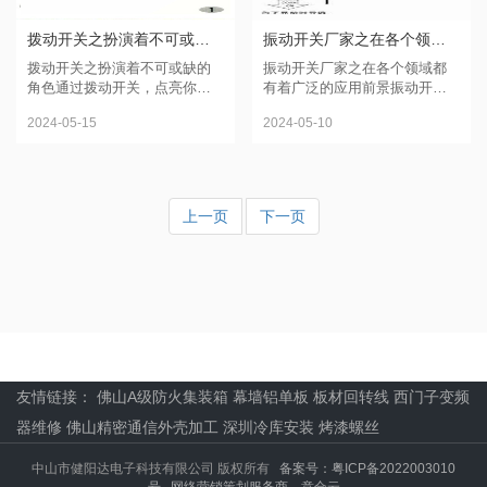
拨动开关之扮演着不可或缺的角色
振动开关厂家之在各个领域都有着广泛的应用前景
拨动开关之扮演着不可或缺的
振动开关厂家之在各个领域都
角色通过拨动开关，点亮你的
有着广泛的应用前景振动开关
未来！想象一下，当你抬起手
是一种常见的电子元件，被广
2024-05-15
2024-05-10
指，轻轻拨动开关，整个世界
泛应用于各个领域。它具有快
都为之改变，一切都在你的掌
速敏感、可靠稳定的特点，广
控之中。拨动开关是现代科技
泛用于电子设备、仪器仪表、
的杰...
工业...
上一页
下一页
友情链接：
佛山A级防火集装箱
幕墙铝单板
板材回转线
西门子变频
器维修
佛山精密通信外壳加工
深圳冷库安装
烤漆螺丝
中山市健阳达电子科技有限公司 版权所有
备案号：粤ICP备2022003010