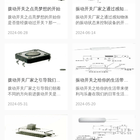
拨动开关之点亮梦想的开始
振动开关厂家之通过感知物体的振动状态来控制设备的开关动作
拨动开关之点亮梦想的开始你
振动开关厂家之通过感知物体
是否曾经拨动过开关？那一瞬
的振动状态来控制设备的开关
间，伴随着清脆的声音，你迎
动作首先，让我们来了解振动
2024-06-28
2024-06-14
来了新的体验。拨动开关，就
开关的原理。振动开关通常由
像是一次神奇的启示，给予我
传感器和控制电路组成。传感
们希望和力量。在生活的各个
器能够感知物体的振动并转化
领域...
为电...
拨动开关厂家之引导我们朝着不同的方向前进
振动开关之给你的生活带来便利与乐趣
拨动开关厂家之引导我们朝着
振动开关之给你的生活带来便
不同的方向前进拨动开关是我
利与乐趣在我们的日常生活
们日常生活中经常接触到的一
中，有很多智能设备在背后默
2024-05-31
2024-05-20
个小工具。它有着简单的外观
默地工作，使我们的生活更加
和实用的功能，却蕴含着更多
便捷和舒适。而其中一个重要
的深意。想象一下，当我们拨
的部件就是振动开关。振动开
动开...
关是一...