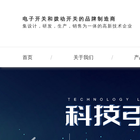
电子开关和拨动开关的品牌制造商
集设计，研发，生产，销售为一体的高新技术企业
首页
关于我们
产