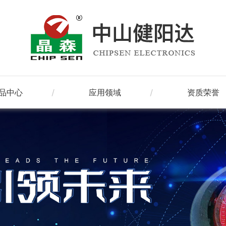
品中心
应用领域
资质荣誉