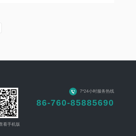
7*24小时服务热线
86-760-85885690
查看手机版