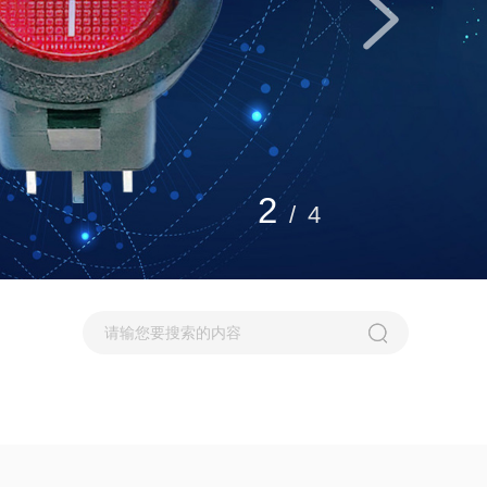
2
/
4