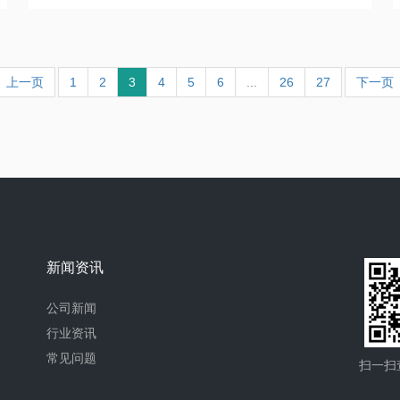
上一页
1
2
3
4
5
6
...
26
27
下一页
新闻资讯
公司新闻
行业资讯
常见问题
扫一扫