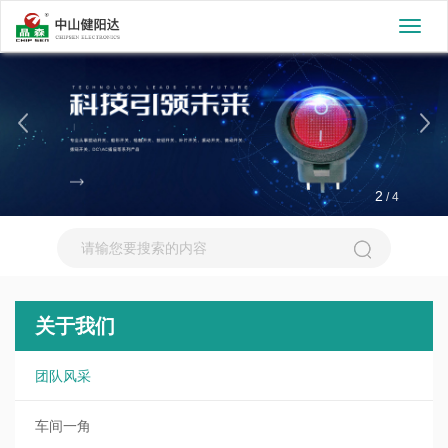
切
换
导
航
2
/
4
关于我们
团队风采
车间一角