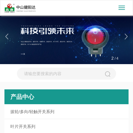
切
换
导
航
2
/
4
产品中心
拔轮/多向/轻触开关系列
叶片开关系列