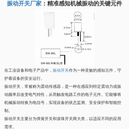
振动开关厂家
：精准感知机械振动的关键元件
在工业设备和电子产品中，
振动开关
作为一种灵敏的感知元件，守
护着设备的安全运行。
振动开关，常被称为震动传感器，是一种在感应到特定震动力或振
动频率后改变电气特性，从而触发电路工作的电子元件。它能够将
机械振动转换为电信号，实现设备的状态监测、安全保护和智能控
制。
振动开关主要分为弹簧开关和滚珠开关两大类，以适应不同的应用
需求。