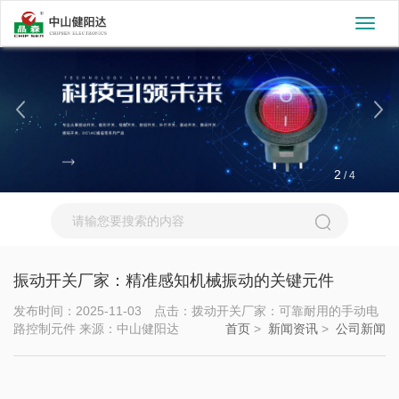
切
换
导
航
2
/
4
振动开关厂家：精准感知机械振动的关键元件
发布时间：2025-11-03 点击：​拨动开关厂家：可靠耐用的手动电
路控制元件 来源：中山健阳达
首页
>
新闻资讯
>
公司新闻